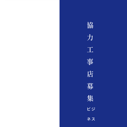
協
力
工
事
店
募
集
ビジ
ネス