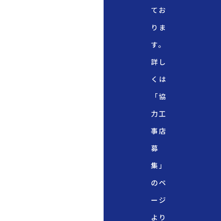
てお
りま
す。
詳し
くは
「協
力工
事店
募
集」
のペ
ージ
より