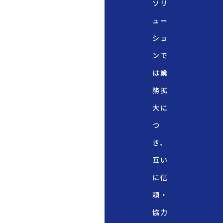
ソリ
ュー
ショ
ンで
は業
務拡
大に
つ
き、
互い
に信
頼・
協力