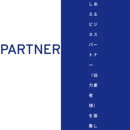
しあ
える
ビジ
ネス
パー
PARTNER
トナ
ー
（協
力業
者
様）
を募
集し