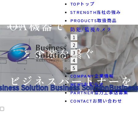
トップ
TOP
当社の強み
STRENGTH
取扱商品
OA機器で
PRODUCTS
scroll
防犯/監視カメラ
1
2
人と企業を繋ぐ
3
4
5
企業情報
ビジネスパートナーを
COMPANY
お知らせ
NEWS
iness Solution Business Solution
Business 
協力工事店募集
PARTNER
お問い合わせ
CONTACT
目指して