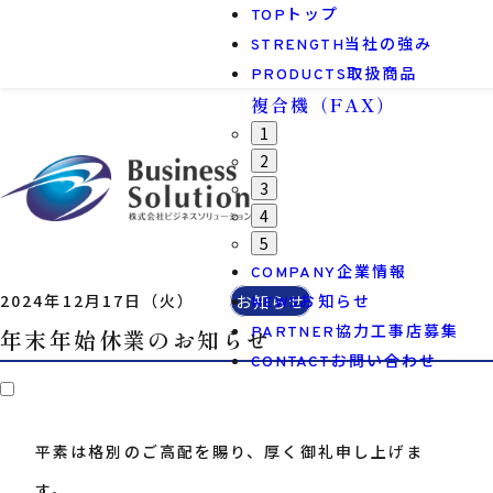
トップ
TOP
当社の強み
STRENGTH
取扱商品
PRODUCTS
1
2
3
4
5
企業情報
COMPANY
2024年12月17日（火）
お知らせ
お知らせ
NEWS
協力工事店募集
年末年始休業のお知らせ
PARTNER
お問い合わせ
CONTACT
平素は格別のご高配を賜り、厚く御礼申し上げま
す。